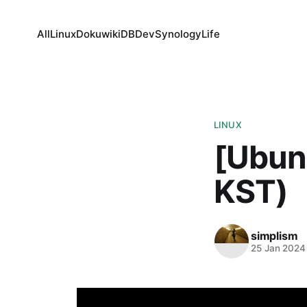
All
Linux
Dokuwiki
DB
Dev
Synology
Life
LINUX
[Ubu
KST)
simplism
25 Jan 2024