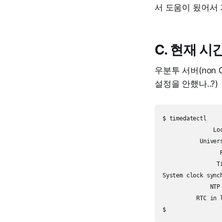
서 도움이 됬어서 
C. 현재 시
우분투 서버(non 
설정을 안했나..?)
$ timedatectl

               Lo
           Univer
                 
                T
System clock synch
              NTP 
          RTC in l