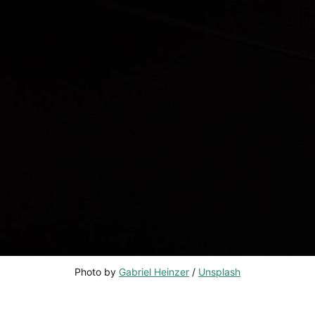
Photo by 
Gabriel Heinzer
 / 
Unsplash