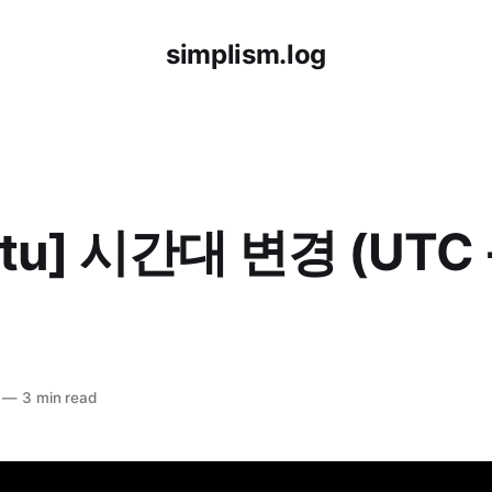
simplism.log
ntu] 시간대 변경 (UTC 
—
3 min read