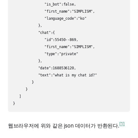
               "is_bot":false,

               "first_name":"SIMPLISM",

               "language_code":"ko"

            },

            "chat":{

               "id":55450--869,

               "first_name":"SIMPLISM",

               "type":"private"

            },

            "date":1688536120,

            "text":"what is my chat id?"

         }

      }

   ]

[1]
웹브라우저에 위와 같은 json 데이터가 반환된다.