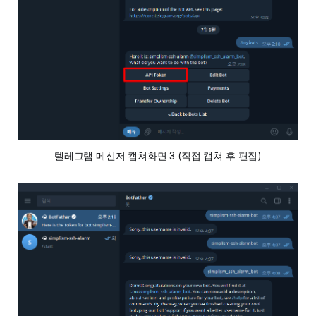
텔레그램 메신저 캡쳐화면 3 (직접 캡쳐 후 편집)