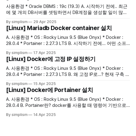
사용환경 * Oracle DBMS : 19c (19.3) A. 시작하기 전에.. 최근
에 몇 개의 DB서버를 셋팅하면서 DB계정을 생성할 일이 많이
있었는데 루틴하게 수행하던 쿼리에 약간 의문이 생겨서 몇 가
By simplism
29 Apr 2025
지 테스트를 해봤다. 그 내용을 잘 기억하기 위해서 정리해서
[Linux] Mariadb Docker container 설치
적어본다.(누군가한테 도움이 될 수도 있지만 실제론... 이렇게
블로그 포스트로 만들다보면 결국 내 기억에 각인이
A. 사용환경 * OS : Rocky Linux 9.5 (Blue Onyx) * Docker :
28.0.4 * Portainer : 2.27.3 LTS B. 시작하기 전에... 어떤 소프
트웨어를 사용하더라도 보통 Database는 거의 필수로 필요한
By simplism
17 Apr 2025
편이다.(요즘엔 SQLite도 많이써서... DB서버가 없어도 되긴하
[Linux] Docker에 고정 IP 설정하기
지만 어쨌든!) 업무적으로 사용할 소프트웨어들을 몇개 검토
해봤는데, 대부분이 MySQL, Mariadb, PostgreSQL이더라. 일
A. 사용환경 * OS : Rocky Linux 9.5 (Blue Onyx) * Docker :
단, 바로 설치해서 사용해볼
28.0.4 * Portainer : 2.27.3 LTS B. 왜 고정 IP로...? 현재 구축 중
인 Docker서버는 단일 호스트에 여러 개의 오픈소스 소프트웨
By simplism
15 Apr 2025
어들을 운영하는 것이 1단계 목표이다.(나중엔 쿠버네티스 같
[Linux] Docker에 Portainer 설치
은 환경으로...) 각 소프트웨어들에 접속할 때
http://hostip:port와 같은 형태로 사용해도
A. 사용환경 * OS : Rocky Linux 9.5 (Blue Onyx) * Docker :
28.0.4 B. Portainer란? docker를 사용할 때 명령어 기반으로
사용해도 되지만... 여전히 GUI는 필요하다.(ㅎㅎ) Portainer를
By simplism
14 Apr 2025
간단하게 설명하면 docker 관리소프트웨어(웹기반)정도로 이
해해도 된다. Portainer 공식 홈페이지에서 확인해보면 기능이
아주 많은 것 같은데... 사실 나의 경우에는 아주 단순한 기능만