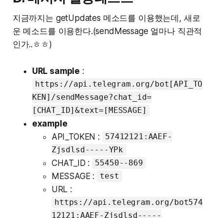
지금까지는 getUpdates 메소드를 이용했는데, 새로
운 메소드를 이용한다.(sendMessage 얼마나 직관적
인가..ㅎㅎ)
URL sample
:
https://api.telegram.org/bot[API_TO
KEN]/sendMessage?chat_id=
[CHAT_ID]&text=[MESSAGE]
example
API_TOKEN :
57412121:AAEF-
Zjsdlsd-----YPk
CHAT_ID :
55450--869
MESSAGE :
test
URL :
https://api.telegram.org/bot574
12121:AAEF-Zjsdlsd-----