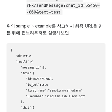
YPk/sendMessage?chat_id=55450-
-869&text=test
위의 sample과 example를 참고해서 최종 URL을 만
든 뒤에 웹브라우저로 실행해보면...
{

   "ok":true,

   "result":{

      "message_id":3,

      "from":{

         "id":6215768963,

         "is_bot":true,

         "first_name":"simplism-ssh-alarm",

         "username":"simplism_ssh_alarm_bot"

      },

      "chat":{
